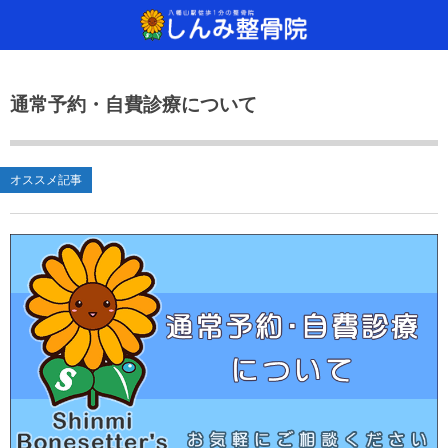
当院について
治療方法
診療
通常予約・自費診療について
しんみ整骨院へようこそ
ご来院から施術、その後の流れ
どんな治療をするの？
通常予約・自
手が痛い！手
SSP治療器
保険診療について
治療器具のご紹介
足が痛い！足
干渉波治療器
オススメ記事
通常予約・自費診療について
腰が痛い！腰
超音波治療器
肩が痛い！肩
レーザー光線
交流高圧電界
手（痛気持ち