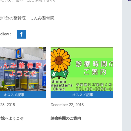
歩1分の整骨院 しんみ整骨院
ollow :
河野 伸吾の記事一覧
オススメ記事
オススメ記事
28
,
2015
December
22
,
2015
Novem
骨院へようこそ
診療時間のご案内
ご来院