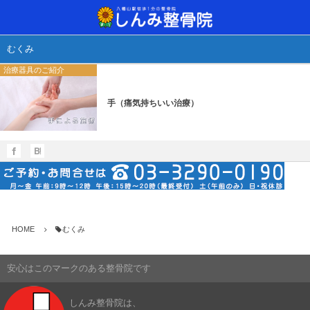
当院について
治療方法
診療
むくみ
治療器具のご紹介
しんみ整骨院へようこそ
ご来院から施術、その後の流れ
どんな治療をするの？
通常予約・自
手が痛い！手
SSP治療器
手（痛気持ちいい治療）
保険診療について
治療器具のご紹介
足が痛い！足
干渉波治療器
通常予約・自費診療について
腰が痛い！腰
超音波治療器
肩が痛い！肩
レーザー光線
交流高圧電界
HOME
むくみ
手（痛気持ち
安心はこのマークのある整骨院です
しんみ整骨院は、