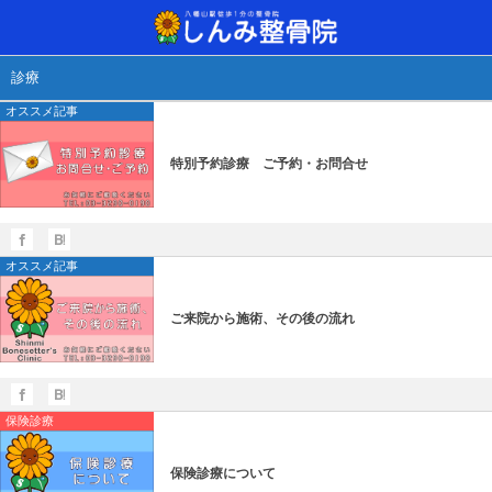
当院について
治療方法
診療
診療
オススメ記事
しんみ整骨院へようこそ
ご来院から施術、その後の流れ
どんな治療をするの？
通常予約・自
手が痛い！手
SSP治療器
特別予約診療 ご予約・お問合せ
保険診療について
治療器具のご紹介
足が痛い！足
干渉波治療器
通常予約・自費診療について
腰が痛い！腰
超音波治療器
オススメ記事
肩が痛い！肩
レーザー光線
ご来院から施術、その後の流れ
交流高圧電界
手（痛気持ち
保険診療
保険診療について