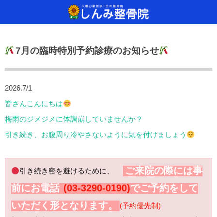
当院について
治療方法
診療
7月の臨時特別予約診療のお知らせ
しんみ整骨院へようこそ
ご来院から施術、その後の流れ
どんな治療をするの？
通常予約・自
手が痛い！手
SSP治療器
保険診療について
治療器具のご紹介
足が痛い！足
干渉波治療器
2026.7/1
通常予約・自費診療について
腰が痛い！腰
超音波治療器
皆さんこんにちは
梅雨のジメジメに体調崩していませんか？
肩が痛い！肩
レーザー光線
引き続き、お腹周り冷やさないように気を付けましょう
交流高圧電界
ご来院の際には事
引き続き密を避けるために、
手（痛気持ち
前にお電話
(03-3290-0190)
でご予約をして
いただく形となります。
(予約優先制)