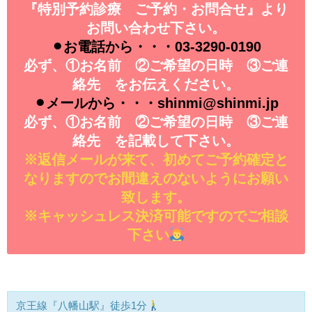
『特別予約診療 ご予約・お問合せ』より
お問い合わせ下さい。
⚫︎お電話から・・・03-3290-0190
必ず、①お名前 ②ご希望の日時 ③ご連
絡先 をお伝えください。
⚫︎メールから・・・shinmi@shinmi.jp
必ず、①お名前 ②ご希望の日時 ③ご連
絡先 を記載して下さい。
※返信メールが来て、初めてご予約確定と
なりますのでお間違えのないようにお願い
致します。
※キャッシュレス決済可能ですのでご相談
下さい
京王線『八幡山駅』徒歩1分