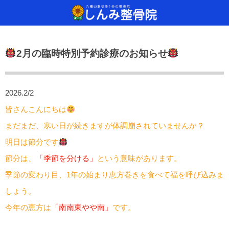
当院について
治療方法
診療
2月の臨時特別予約診療のお知らせ
しんみ整骨院へようこそ
ご来院から施術、その後の流れ
どんな治療をするの？
通常予約・自
手が痛い！手
SSP治療器
保険診療について
治療器具のご紹介
足が痛い！足
干渉波治療器
2026.2/2
通常予約・自費診療について
腰が痛い！腰
超音波治療器
皆さんこんにちは
まだまだ、寒い日が続きますが体調崩されていませんか？
肩が痛い！肩
レーザー光線
明日は節分です
交流高圧電界
節分は、
「季節を分ける」
という意味があります。
季節の変わり目、1年の始まり恵方巻きを食べて福を呼び込みま
手（痛気持ち
しょう。
今年の恵方は
「南南東やや南」
です。