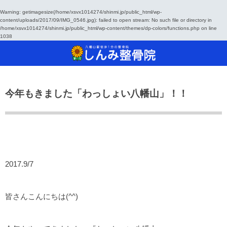
Warning
: getimagesize(/home/xsvx1014274/shinmi.jp/public_html/wp-
content/uploads/2017/09/IMG_0546.jpg): failed to open stream: No such file or directory in
/home/xsvx1014274/shinmi.jp/public_html/wp-content/themes/dp-colors/functions.php
on line
当院について
治療方法
診療
1038
しんみ整骨院へようこそ
ご来院から施術、その後の流れ
どんな治療をするの？
通常予約・自
手が痛い！手
SSP治療器
保険診療について
治療器具のご紹介
足が痛い！足
干渉波治療器
今年もきました「わっしょい八幡山」！！
通常予約・自費診療について
腰が痛い！腰
超音波治療器
肩が痛い！肩
レーザー光線
交流高圧電界
2017.9/7
手（痛気持ち
皆さんこんにちは(^^)