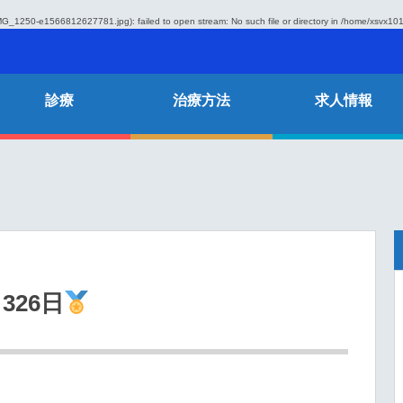
G_1250-e1566812627781.jpg): failed to open stream: No such file or directory in
/home/xsvx1014
診療
治療方法
求人情報
26日