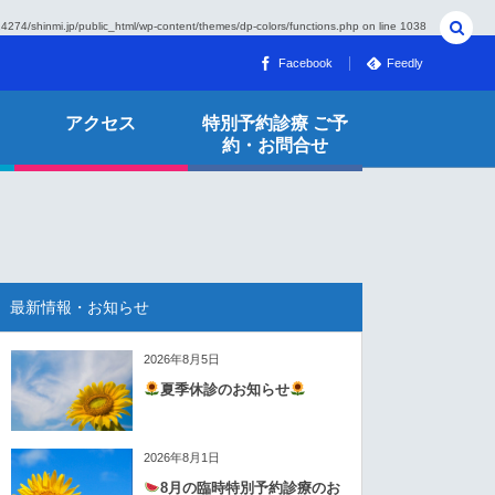
274/shinmi.jp/public_html/wp-content/themes/dp-colors/functions.php
on line
1038
Facebook
Feedly
アクセス
特別予約診療 ご予
約・お問合せ
最新情報・お知らせ
2026年8月5日
夏季休診のお知らせ
2026年8月1日
8月の臨時特別予約診療のお