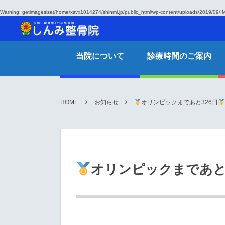
Warning
: getimagesize(/home/xsvx1014274/shinmi.jp/public_html/wp-content/uploads/2019/09/IM
当院について
診療時間のご案内
HOME
お知らせ
オリンピックまであと326日
オリンピックまであと3