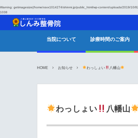
Warning
: getimagesize(/home/xsvx1014274/shinmi.jp/public_html/wp-content/uploads/2019/10/8
1038
当院について
診療時間のご案内
HOME
お知らせ
わっしょい
八幡山
わっしょい
八幡山