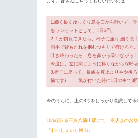
まず、皆さんにやってもらいたいのは
1.細く長くゆっくり息を口から吐いて、
をワンセットとして、1日3回。
2. 1.が慣れてきたら、椅子に座り 細
両手で背もたれを掴むつもりで行けると
吐き終わったら、息を鼻から吸いながら
今度は、左に同じように捻りながら深呼吸
3.椅子に座って、目線を真上よりやや後
構です) 気が付いた時に1日の中で3
今のうちに、上の3つをしっかり意識して今年を
10/6(日) 京王線八幡山駅にて、商店会の
『わっしょい八幡山』