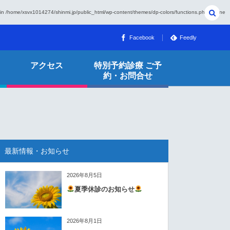
 in
/home/xsvx1014274/shinmi.jp/public_html/wp-content/themes/dp-colors/functions.php
on line
Facebook
Feedly
アクセス
特別予約診療 ご予
約・お問合せ
最新情報・お知らせ
2026年8月5日
夏季休診のお知らせ
2026年8月1日