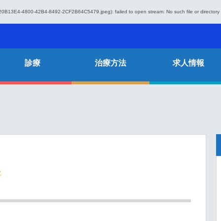
20B13E4-4800-42B4-8492-2CF2B64C5479.jpeg): failed to open stream: No such file or directory
診療
治療方法
求人情報