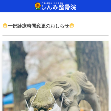
当院について
治療方法
診療
一部診療時間変更のおしらせ
しんみ整骨院へようこそ
ご来院から施術、その後の流れ
どんな治療をするの？
通常予約・自
手が痛い！手
SSP治療器
保険診療について
治療器具のご紹介
足が痛い！足
干渉波治療器
通常予約・自費診療について
腰が痛い！腰
超音波治療器
肩が痛い！肩
レーザー光線
交流高圧電界
手（痛気持ち