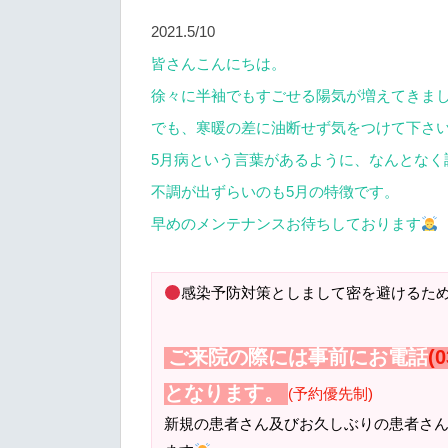
2021.5/10
皆さんこんにちは。
徐々に半袖でもすごせる陽気が増えてきま
でも、寒暖の差に油断せず気をつけて下さ
5月病という言葉があるように、なんとなく
不調が出ずらいのも5月の特徴です。
早めのメンテナンスお待ちしております
感染予防対策としまして密を避けるた
ご来院の際には事前にお電話
(0
となります。
(予約優先制)
新規の患者さん及びお久しぶりの患者さ