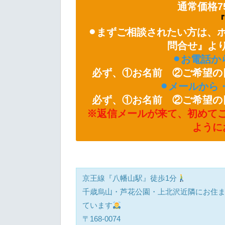
通常価格75
『
⚫︎まずご相談されたい方は、
問合せ』よ
⚫︎お電話から
必ず、①お名前 ②ご希望の
⚫︎メールから・・
必ず、①お名前 ②ご希望の
※返信メールが来て、初めて
ように
京王線『八幡山駅』徒歩1分
千歳烏山・芦花公園・上北沢近隣にお住
ています
〒168-0074