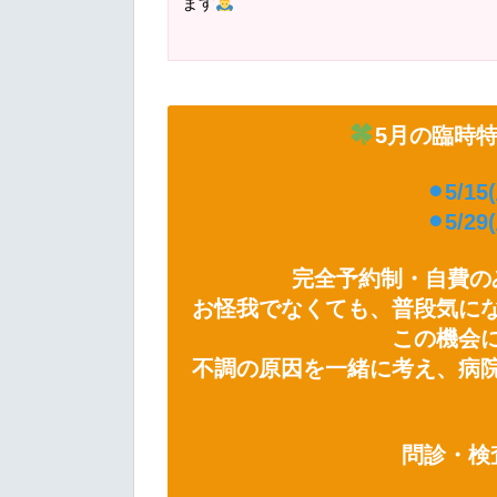
ます
5月の臨時
⚫︎5/15
⚫︎5/29
完全予約制・自費の
お怪我でなくても、普段気に
この機会
不調の原因を一緒に考え、病
問診・検