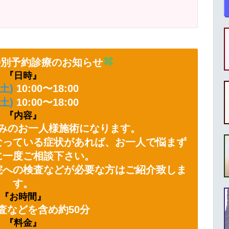
特別予約診療のお知らせ
『日時』
(土)
10:00〜18:00
(土)
10:00〜18:00
『内容』
みのお一人様施術になります。
なっている症状があれば、お一人で悩まず
に一度ご相談下さい。
院への検査などが必要な方はご紹介致しま
す。
『お時間』
査などを含め約50分
『料金』