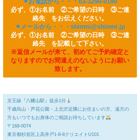
⚫︎お電話から・・・03-3290-0190
必ず、①お名前 ②ご希望の日時 ③ご連
絡先 をお伝えください。
⚫︎メールから・・・shinmi@shinmi.jp
必ず、①お名前 ②ご希望の日時 ③ご連
絡先 を記載して下さい。
※返信メールが来て、初めてご予約確定と
なりますのでお間違えのないようにお願い
致します。
京王線『八幡山駅』徒歩1分
千歳烏山・芦花公園・上北沢近隣にお住まいの方、遠方の
方もいつでもお身体のご相談お待ちしています
〒168-0074
東京都杉並区上高井戸1-8-8クリエイトU101