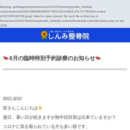
Warning
: getimagesize(/home/xsvx1014274/shinmi.jp/public_html/wp-
content/uploads/2021/08/B4B2D453-7933-4224-A849-43171778AD18-scaled-
e1627605189709.jpeg): failed to open stream: No such file or directory in
当院について
治療方法
診療
/home/xsvx1014274/shinmi.jp/public_html/wp-content/themes/dp-colors/functions.php
on line
1038
しんみ整骨院へようこそ
ご来院から施術、その後の流れ
どんな治療をするの？
通常予約・自
手が痛い！手
SSP治療器
保険診療について
治療器具のご紹介
足が痛い！足
干渉波治療器
8月の臨時特別予約診療のお知らせ
通常予約・自費診療について
腰が痛い！腰
超音波治療器
肩が痛い！肩
レーザー光線
交流高圧電界
2021.8/10
手（痛気持ち
皆さんこんにちは
連日、暑い日が続きますが熱中症対策は出来ていますか？
コロナに気を取られている方も多い様です。