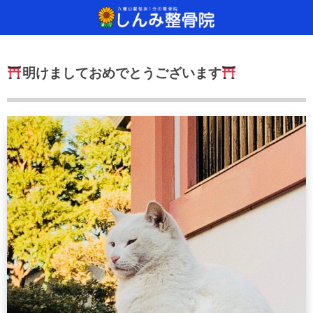
当院について
治療方法
診療
明けましておめでとうございます
しんみ整骨院へようこそ
ご来院から施術、その後の流れ
どんな治療をするの？
通常予約・自
手が痛い！手
SSP治療器
保険診療について
治療器具のご紹介
足が痛い！足
干渉波治療器
通常予約・自費診療について
腰が痛い！腰
超音波治療器
肩が痛い！肩
レーザー光線
交流高圧電界
手（痛気持ち